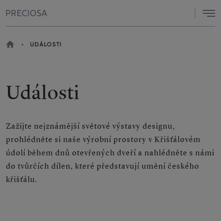
Menu
DOMŮ
UDÁLOSTI
NACHÁZÍTE
SE
ZDE
Události
Zažijte nejznámější světové výstavy designu,
prohlédněte si naše výrobní prostory v Křišťálovém
údolí během dnů otevřených dveří a nahlédněte s námi
do tvůrčích dílen, které představují umění českého
křišťálu.