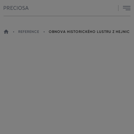
Menu
DOMŮ
REFERENCE
OBNOVA HISTORICKÉHO LUSTRU Z HEJNIC
NACHÁZÍTE
SE
ZDE