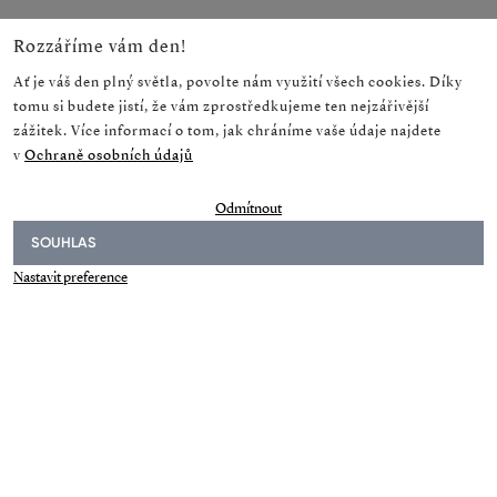
Rozzáříme vám den!
Ať je váš den plný světla, povolte nám využití všech cookies. Díky
tomu si budete jistí, že vám zprostředkujeme ten nejzářivější
zážitek. Více informací o tom, jak chráníme vaše údaje najdete
v
Ochraně osobních údajů
1
/
9
Odmítnout
SOUHLAS
GALERIE
NEWSLETTER
Nastavit preference
Následuj