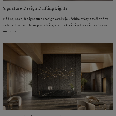
Signature Design Drifting Lights
Náš nejnovější Signature Design evokuje křehké světy zavěšené ve
skle, kde se světlo nejen odráží, ale přetrvává jako krásná ozvěna
minulosti.