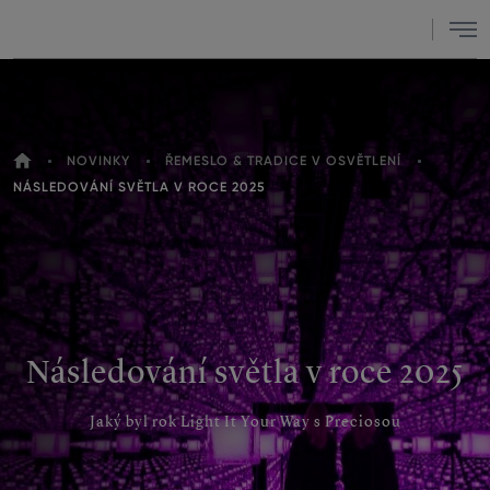
Menu
DOMŮ
NOVINKY
ŘEMESLO & TRADICE V OSVĚTLENÍ
NACHÁZÍTE
NÁSLEDOVÁNÍ SVĚTLA V ROCE 2025
SE
ZDE
Následování světla v roce 2025
Jaký byl rok Light It Your Way s Preciosou