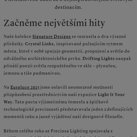
destinacím.
Začněme největšími hity
Naše kolekce
Signature Designs
se rozrostla o dva výrazné
přírůstky.
Crystal Links
, inspirované pulzujícím rytmem
města, které v sobě spojuje geometrii, propojení a světlo do
odvážného architektonického prvku.
Drifting Lights
naopak
přináší poezii světla rozpuštěného ve skle – plynulou,
jemnou a tiše podmanivou.
Na
Euroluce 2025
jsme oslavili neomezené možnosti
přizpůsobení prostřednictvím naší expozice
Light It Your
Way
. Tato pocta výjimečnému řemeslu a špičkové
technologické preciznosti představovala jeden z definujících
momentů roku a jasné vyjádření naší designové filozofie.
Během celého roku se Preciosa Lighting spojovala s