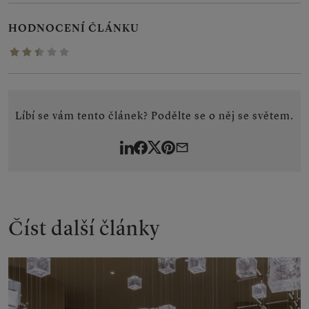
HODNOCENÍ ČLÁNKU
2.4286/5
Líbí se vám tento článek? Podělte se o něj se světem.
LinkedIn
Facebook
Twitter
Pinterest
By
e-
mail
Číst další články