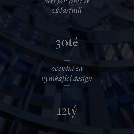
zúčastnili
30té
ocenění za
vynikající design
12tý