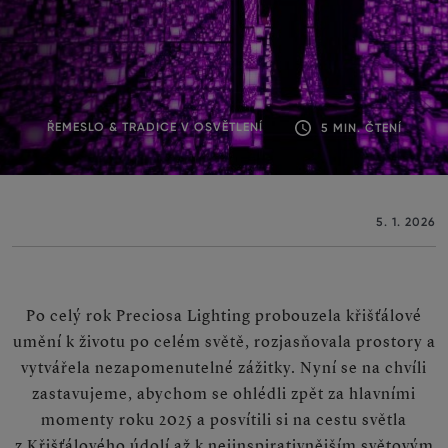
ŘEMESLO & TRADICE V OSVĚTLENÍ
5 MIN. ČTENÍ
5. 1. 2026
Po celý rok Preciosa Lighting probouzela křišťálové
umění k životu po celém světě, rozjasňovala prostory a
vytvářela nezapomenutelné zážitky. Nyní se na chvíli
zastavujeme, abychom se ohlédli zpět za hlavními
momenty roku 2025 a posvítili si na cestu světla
z Křišťálového údolí až k nejinspirativ­nějším světovým