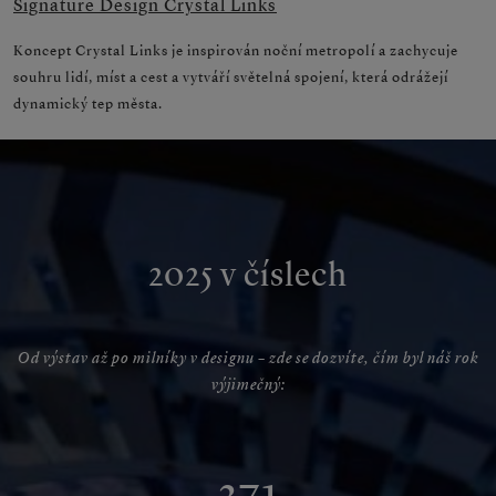
Signature Design Crystal Links
Koncept Crystal Links je inspirován noční metropolí a zachycuje
souhru lidí, míst a cest a vytváří světelná spojení, která odrážejí
dynamický tep města.
2025 v číslech
Od výstav až po milníky v designu – zde se dozvíte, čím byl náš rok
výjimečný:
371