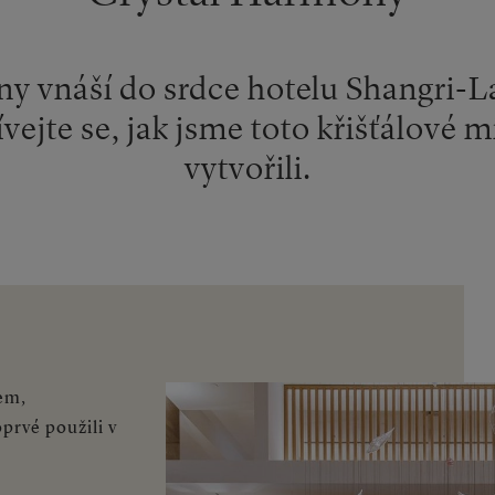
y vnáší do srdce hotelu Shangri-La
ejte se, jak jsme toto křišťálové m
vytvořili.
em,
rvé použili v