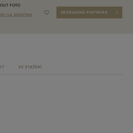
OUT FOTO
NEZÁVAZNÁ POPTÁVKA
Přidat do oblíbených
RI-LA QIANTAN
KT
KE STAŽENÍ