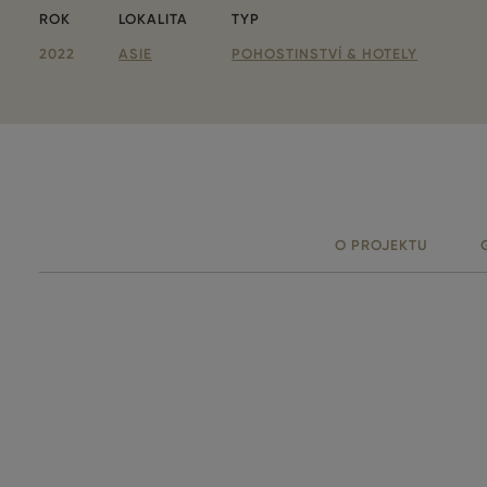
ROK
LOKALITA
TYP
Parameters
2022
ASIE
POHOSTINSTVÍ & HOTELY
O PROJEKTU