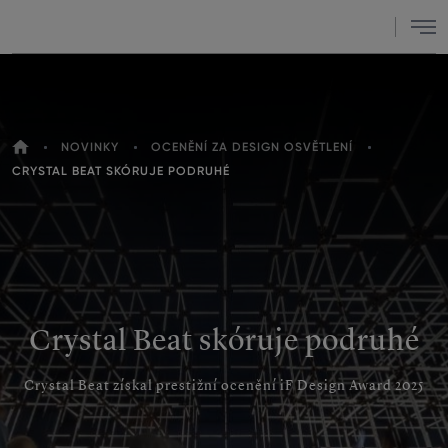
Menu
DOMŮ
NOVINKY
OCENĚNÍ ZA DESIGN OSVĚTLENÍ
NACHÁZÍTE
CRYSTAL BEAT SKÓRUJE PODRUHÉ
SE
ZDE
Crystal Beat skóruje podruhé
Crystal Beat získal prestižní ocenění iF Design Award 2025