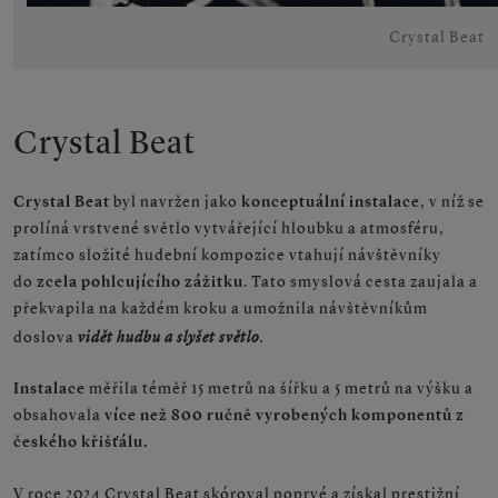
Crystal Beat
Crystal Beat
Crystal Beat
byl navržen jako
konceptuální instalace
, v níž se
prolíná vrstvené světlo vytvářející hloubku a atmosféru,
zatímco složité hudební kompozice vtahují návštěvníky
do
zcela pohlcujícího zážitku
. Tato smyslová cesta zaujala a
překvapila na každém kroku a umožnila návštěvníkům
vidět hudbu a slyšet světlo
.
doslova
Instalace
měřila téměř 15 metrů na šířku a 5 metrů na výšku
a
obsahovala
více než 800 ručně vyrobených komponentů z
českého křišťálu
.
V roce 2024 Crystal Beat skóroval poprvé a získal prestižní