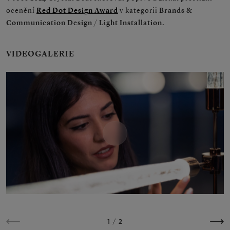
ocenění
Red Dot Design Award
v kategorii
Brands &
Communication Design / Light Installation
.
VIDEOGALERIE
Play
1
/
2
Předchozí
Násle