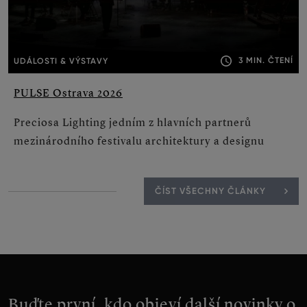
3 MIN. ČTENÍ
UDÁLOSTI & VÝSTAVY
PULSE Ostrava 2026
Preciosa Lighting jedním z hlavních partnerů
mezinárodního festivalu architektury a designu
ČÍST VŠECHNY ČLÁNKY
Buďte první, kdo objeví další novinky o