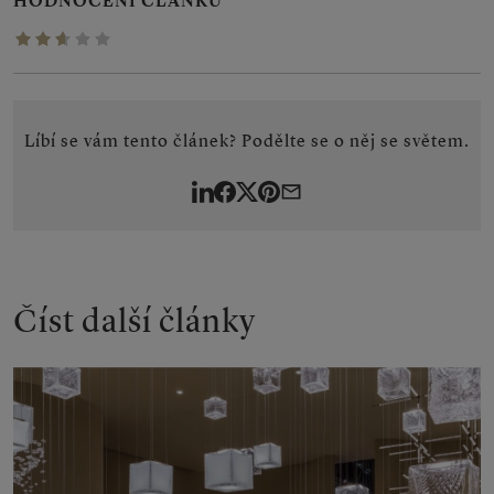
HODNOCENÍ ČLÁNKU
2.6190/5
Líbí se vám tento článek? Podělte se o něj se světem.
LinkedIn
Facebook
Twitter
Pinterest
By
e-
mail
Číst další články