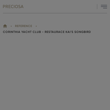
Menu
DOMŮ
REFERENCE
NACHÁZÍTE
CORINTHIA YACHT CLUB - RESTAURACE KAI'S SONGBIRD
SE
ZDE