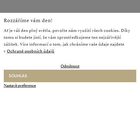
Rozzáříme vám den!
Ať je váš den plný světla, povolte nám využití všech cookies. Díky
tomu si budete jistí, že vám zprostředkujeme ten nejzářivější
zážitek. Více informací o tom, jak chráníme vaše údaje najdete
v
Ochraně osobních údajů
Odmítnout
1
/
7
SOUHLAS
NEWSLETTER
GALERIE
Nastavit preference
Následuj