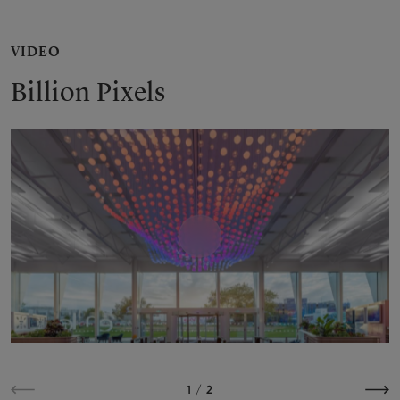
VIDEO
Billion Pixels
Play
1
/
2
Předchozí
Násle