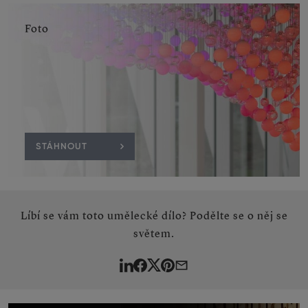
Foto
STÁHNOUT
Líbí se vám toto umělecké dílo? Podělte se o něj se
světem.
LinkedIn
Facebook
Twitter
Pinterest
By
e-
mail