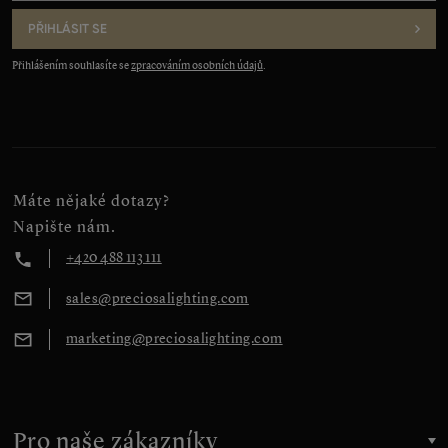
mail
:
*
PŘIHLÁSIT SE
Přihlášením souhlasíte se
zpracováním osobních údajů
.
Máte nějaké dotazy?
Napište nám.
+420 488 113 111
sales@preciosalighting.com
marketing@preciosalighting.com
Pro naše zákazníky