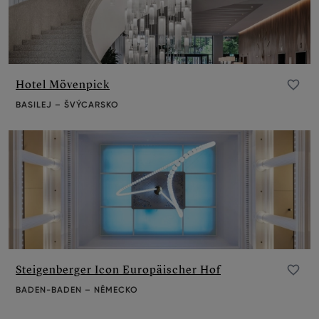
Hotel Mövenpick
Přidat do oblíbených
BASILEJ – ŠVÝCARSKO
Steigenberger Icon Europäischer Hof
Přidat do oblíbených
BADEN-BADEN – NĚMECKO