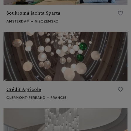
Soukromá jachta Sparta
Přidat do oblíbených
AMSTERDAM – NIZOZEMSKO
Crédit Agricole
Přidat do oblíbených
CLERMONT-FERRAND – FRANCIE