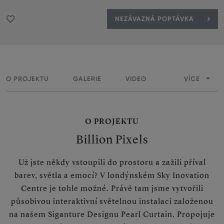
NEZÁVAZNÁ POPTÁVKA
Přidat do oblíbených
O PROJEKTU
GALERIE
VIDEO
VÍCE
O PROJEKTU
Billion Pixels
Už jste někdy vstoupili do prostoru a zažili příval
barev, světla a emocí? V londýnském Sky Inovation
Centre je tohle možné. Právě tam jsme vytvořili
působivou interaktivní světelnou instalaci založenou
na našem Siganture Designu Pearl Curtain. Propojuje