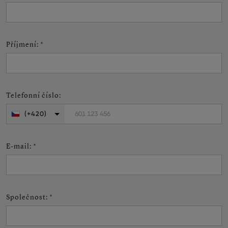
Příjmení
:
*
Telefonní číslo
:
601 123 456
(+420)
E-mail
:
*
Společnost
:
*