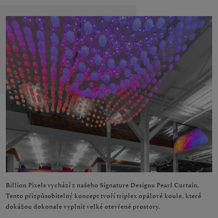
Billion Pixels vychází z našeho Signature Designu Pearl Curtain.
Tento přizpůsobitelný koncept tvoří triplex opálové koule, které
dokážou dokonale vyplnit velké otevřené prostory.