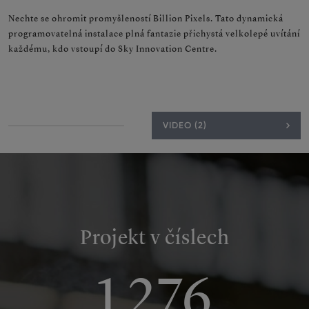
Nechte se ohromit promyšleností Billion Pixels. Tato dynamická
programovatelná instalace plná fantazie přichystá velkolepé uvítání
každému, kdo vstoupí do Sky Innovation Centre.
VIDEO (2)
Projekt v číslech
1 276