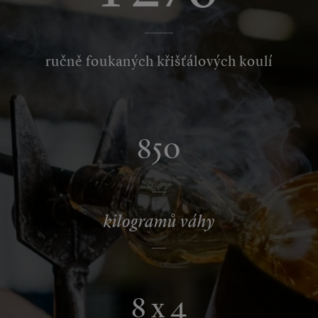
ručně foukaných křišťálových koulí
850
kilogramů váhy
8 x 4